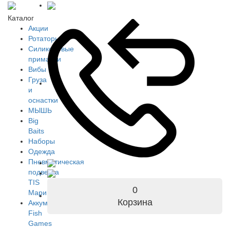
Каталог
Акции
Ротаторы
Силиконовые
приманки
Вибы
Груза
и
оснастки
МЫШЬ
Big
Baits
Наборы
Одежда
Пневматическая
подвеска
TIS
0
Марин
Корзина
Аккумуляторы
Fish
Games