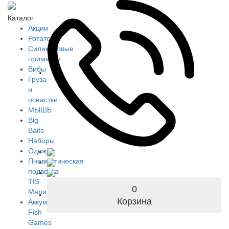
Каталог
Акции
Ротаторы
Силиконовые
приманки
Вибы
Груза
и
оснастки
МЫШЬ
Big
Baits
Наборы
Одежда
Пневматическая
подвеска
TIS
0
Марин
Корзина
Аккумуляторы
Fish
Games